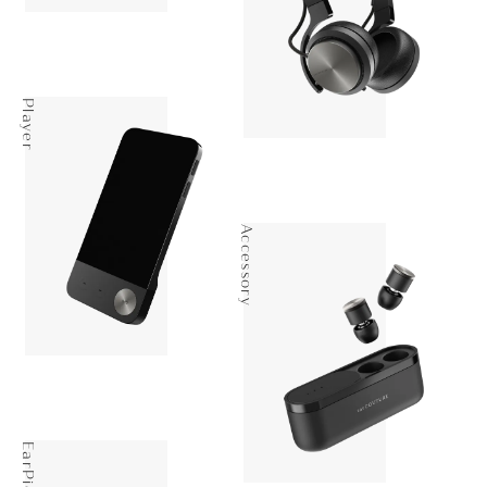
Player
Accessory
EarPiece