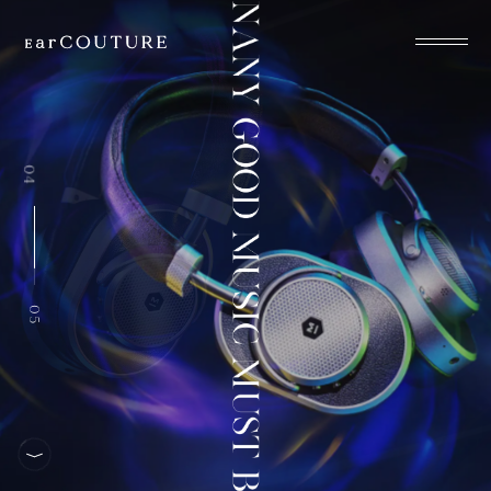
EarPhone
COLLECTION
05
04
03
02
01
HeadPhone
Player
Accessory
05
EarPiece
ALL COLLECTIONS