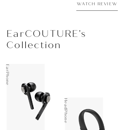
W
W
C
H
A
R
V
T
E
E
I
W
W
C
H
A
R
V
T
E
E
I
EarCOUTURE's
Collection
EarPhone
HeadPhone