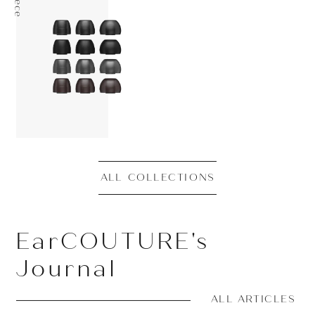
O
O
C
C
N
A
L
L
L
L
E
T
S
I
O
O
A
L
L
C
L
L
E
C
T
N
S
I
EarCOUTURE's
Journal
ALL ARTICLES