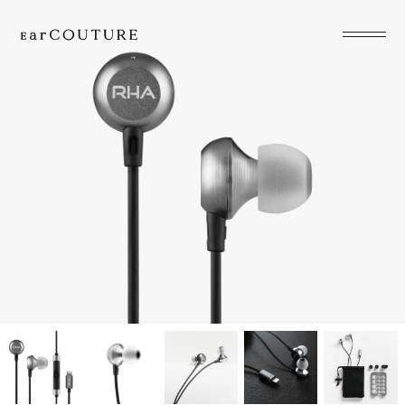
EarPhone
COLLECTION
HeadPhone
Player
Accessory
EarPiece
ALL COLLECTIONS