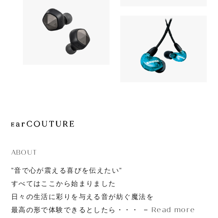
19,980yen
MINOR IV
Earphone
Earphone
Astell&Kern
39,800yen
SHURE
AK UW100
15,400yen
AONIC 215
ABOUT
”音で心が震える喜びを伝えたい”
すべてはここから始まりました
日々の生活に彩りを与える音が紡ぐ魔法を
Read more
最高の形で体験できるとしたら・・・