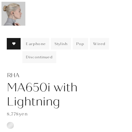
JOURNAL
ABOUT
CONTACT
Earphone
Stylish
Pop
Wired
Discontinued
RHA
MA650i with
Lightning
8,778yen