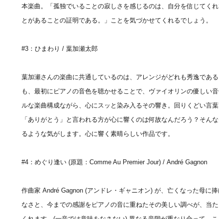
本楽曲。「孤独でいることの寂しさを感じるのは、自分を信じてくれ
とがあることの証明である。」ことを気づかせてくれるでしょう。
#3：ひまわり / 葉加瀬太郎
葉加瀬さんの楽曲に共通しているのは、アレンジがどれも秀逸である
も、最初にピアノの音色を聴かせることで、ヴァイオリンの優しい音
ルな楽曲構成ながら、心にスッと染み入るその響き。回りくどい言葉
「ありがとう」と言われる方が心に響くのは何故なんだろう？そんな
るような気がします。心に響く素晴らしい作品です。
#4：めぐり逢い (原題：Comme Au Premier Jour) / André Gagnon
作曲家 André Gagnon (アンドレ・ギャニオン) が、亡くなった
なさと、今までの感謝をピアノの音に重ねたその美しい調べが、当た
くれます。(一音では意味をなさない) 異なる音階が重なり合って、