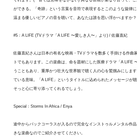
ができる。「奇跡」という言葉を音符で表現するとこのような旋律に
温まる優しいピアノの音を聴いて、あなたは誰を思い浮かべますか？
#5：A LIFE (TVドラマ「A LIFE 〜愛しき人〜」より) / 佐藤直紀
佐藤直紀さんは日本の有名な映画・TVドラマを数多く手掛ける作曲
トでもあります。この楽曲は、命を題材にした医療ドラマ「A LIFE
hone
うこともあり、重厚かつ壮大な世界観で聴く人の心を鷲掴みにします
ている意味。「A LIFE」というタイトルに込められたメッセージが
そっと心に寄り添ってくれるでしょう。
Phone
Special：Storms In Africa / Enya
途中からバックコーラスが入るので完全なインストゥルメンタル作品
きな楽曲なのでご紹介させてください。