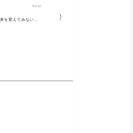
N
e
x
t
N
e
x
t
EarCOUTURE’s Journalを読んで未来を変えてみないか？