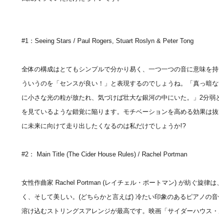
#1：Seeing Stars / Paul Rogers, Stuart Roslyn & Peter Tong
全体の構成はとてもシンプルで分かり易く、一つ一つの音に意味を持
ういうのを「センスが良い！」と表現するのでしょうね。「真っ暗な
に小さな光の粒が放たれ、気づけば壮大な銀河の中にいた。」2分弱
を見ているような錯覚に陥ります。モチベーションを高める効果は抜
に未来に向けて走り出したくなるのは私だけでしょうか!?
#2： Main Title (The Cider House Rules) / Rachel Portman
女性作曲家 Rachel Portman (レイチェル・ポートマン) が紡
く、そして美しい。(どちらかと言えば) 冷たい印象のあるピアノの
溶け込むストリングスアレンジが最高です。映画「サイダーハウス・