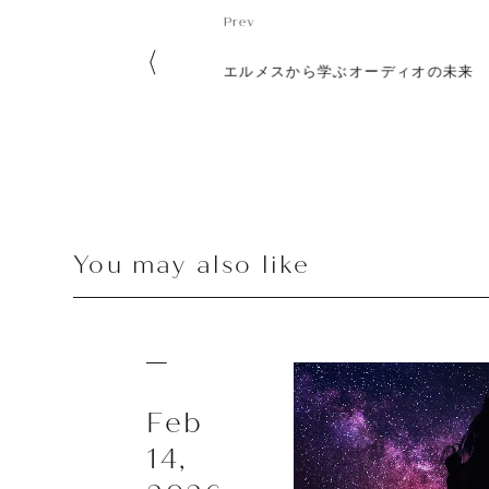
P
r
e
v
P
r
e
v
エルメスから学ぶオーディオの未来
You may also like
Feb
14,