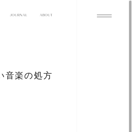
O
N
O
U
A
A
U
R
L
B
T
J
O
N
O
U
A
A
U
R
L
B
T
J
い音楽の処方