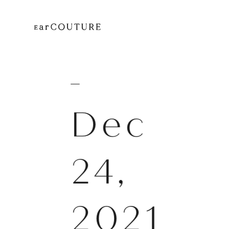
Dec
24,
2021