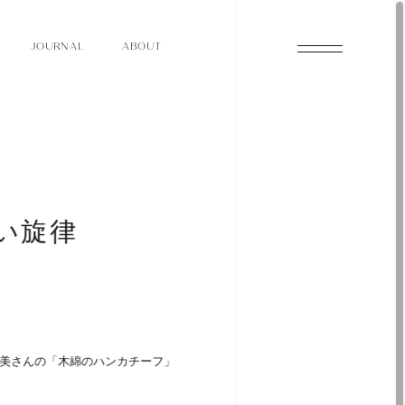
O
N
O
U
A
A
U
R
L
B
T
J
O
N
O
U
A
A
U
R
L
B
T
J
い旋律
」
美さんの「木綿のハンカチーフ」