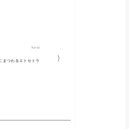
N
e
x
t
N
e
x
t
にまつわるエトセトラ