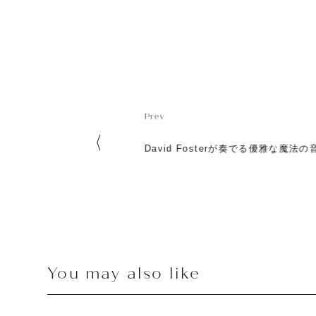
P
r
e
v
P
r
e
v
David Fosterが奏でる優雅な魔法の
You may also like