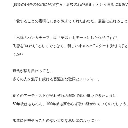
r
(最後の) 4番の歌詞に登場する「最後のわがまま」という言葉に凝縮
sory
「愛することの素晴らしさを教えてくれたあなた。最後に忘れること
「木綿のハンカチーフ」は「失恋」をテーマにした作品ですが、
ece
失恋を"終わり"としてではなく、新しい未来への"スタート(始まり)
うか!?
時代が移り変わっても、
多くの人を魅了し続ける普遍的な歌詞とメロディー。
多くのアーティストがそれぞれの解釈で歌い継いできたように、
50年後はもちろん、100年後も変わらず歌い継がれていくのでしょう
永遠に色褪せることのない大切な思い出のように･･･