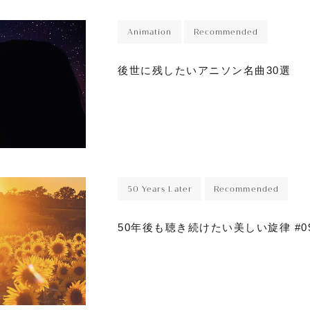
Animation
Recommended
後世に残したいアニソン名曲30選
50 Years Later
Recommended
50年後も聴き続けたい美しい旋律 #