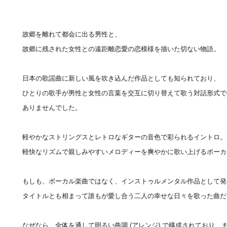
故郷を離れて都会に出る男性と、
故郷に残された女性との遠距離恋愛の恋模様を描いた切ない物語。
日本の歌謡曲に新しい風を吹き込んだ作品としても知られており、
ひとりの歌手が男性と女性の言葉を交互に切り替えて歌う対話形式で
ありませんでした。
軽やかなストリングスとレトロなギターの音色で彩られるイントロ。
軽快なリズムで親しみやすいメロディーを爽やかに歌い上げるボーカ
もしも、ボーカル楽曲ではなく、インストゥルメンタル作品として発
タイトルとも相まって誰もが愛し合う二人の幸せな日々を歌った曲だ
なぜなら、全体を通して明るい曲調 (アレンジ) で構成されており