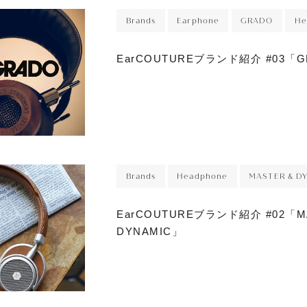
Brands
Earphone
GRADO
He
EarCOUTUREブランド紹介 #03「
hone
Brands
Headphone
MASTER & D
EarCOUTUREブランド紹介 #02「M
Phone
DYNAMIC」