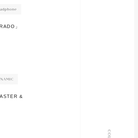
adphone
GRADO」
YNAMIC
ASTER &
ALL COLLECTIONS