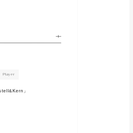
Player
ell&Kern」