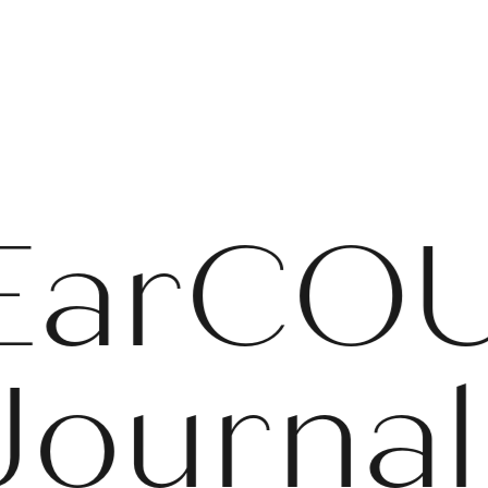
E
a
r
C
O
J
o
u
r
n
a
l