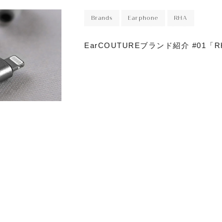
r
Brands
Earphone
RHA
sory
EarCOUTUREブランド紹介 #01「
ece