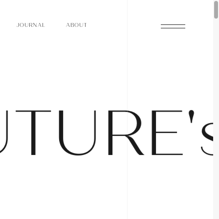
O
N
O
U
A
A
U
R
L
B
T
J
O
N
O
U
A
A
U
R
L
B
T
J
U
T
U
R
E
'