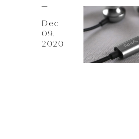
Playe
Dec
Acces
09,
2020
EarPi