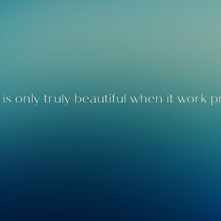
is only truly beautiful when it work p