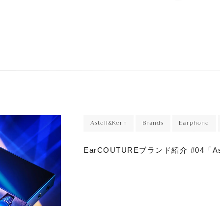
Astell&Kern
Brands
Earphone
EarCOUTUREブランド紹介 #04「Ast