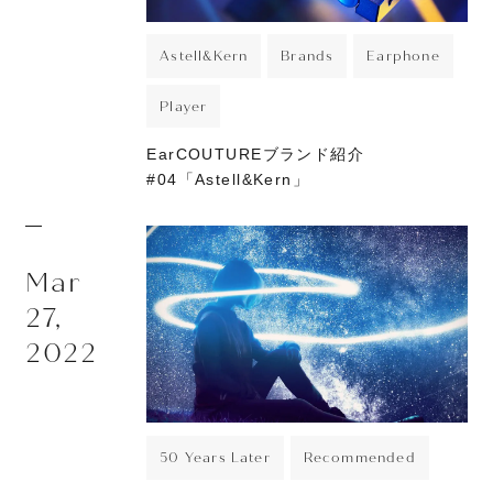
Astell&Kern
Brands
Earphone
Player
EarCOUTUREブランド紹介
#04「Astell&Kern」
Mar
27,
2022
50 Years Later
Recommended