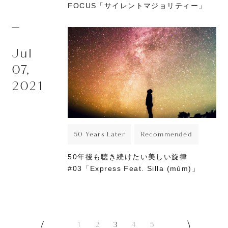
FOCUS「サイレントマジョリティー」
Jul
07,
2021
50 Years Later
Recommended
50年後も聴き続けたい美しい旋律
#03「Express Feat. Silla (múm)」
1
2
3
4
5